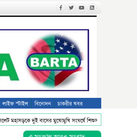
লাইফ স্টাইল
বিনোদন
চাকরীর খবর
 মহাসড়কে দুই বাসের মুখোমুখি সংঘর্ষে শিশুসহ ৯ জন নিহত
না
ল বিষয়ক কুইজ প্রতিযোগিতা অনুষ্ঠিত
প্রধানমন্ত্রী তারেক রহমান
এ সংক্রান্ত আরও সংবাদ