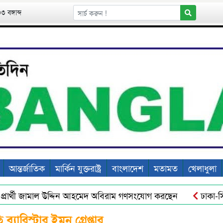
 বঙ্গাব্দ
আন্তর্জাতিক
মার্কিন যুক্তরাষ্ট্র
বাংলাদেশ
মতামত
খেলাধুলা
রার্থী জামাল উদ্দিন আহমেদ অবিরাম গণসংযোগ করছেন
ঢাকা-সিলেট
েহ উদ্ধার
এ সাদেক ইন্টারন্যাশনাল একাডেমিতে বিশ্বকাপ ফুটব
যারিস্টার ইমন গ্রেপ্তার