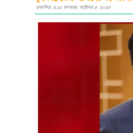
প্রকাশিত: ৯:১০ অপরাহ্ণ, অক্টোবর ৫, ২০২৫