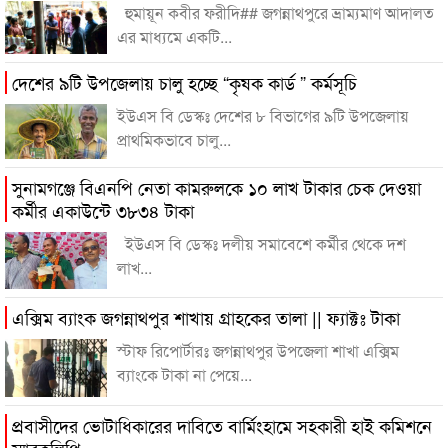
হুমায়ূন কবীর ফরীদি## জগন্নাথপুরে ভ্রাম্যমাণ আদালত
এর মাধ্যমে একটি...
দেশের ৯টি উপজেলায় চালু হচ্ছে “কৃষক কার্ড ” কর্মসূচি
ইউএস বি ডেস্কঃ দেশের ৮ বিভাগের ৯টি উপজেলায়
প্রাথমিকভাবে চালু...
সুনামগঞ্জে বিএনপি নেতা কামরুলকে ১০ লাখ টাকার চেক দেওয়া
কর্মীর একাউন্টে ৩৮৩৪ টাকা
ইউএস বি ডেস্কঃ দলীয় সমাবেশে কর্মীর থেকে দশ
লাখ...
এক্সিম ব্যাংক জগন্নাথপুর শাখায় গ্রাহকের তালা || ফ্যাক্টঃ টাকা
স্টাফ রিপোর্টারঃ জগন্নাথপুর উপজেলা শাখা এক্সিম
ব্যাংকে টাকা না পেয়ে...
প্রবাসীদের ভোটাধিকারের দাবিতে বার্মিংহামে সহকারী হাই কমিশনে
স্মারকলিপি