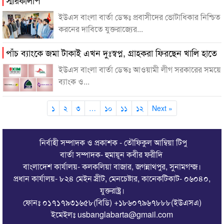
ইউএস বাংলা বার্তা ডেস্কঃ প্রবাসীদের ভোটাধিকার নিশ্চিত
করনের দাবিতে যুক্তরাজ্যের...
পাঁচ ব্যাংকে জমা টাকাই এখন দুঃস্বপ্ন, গ্রাহকরা ফিরছেন খালি হাতে
ইউএস বাংলা বার্তা ডেস্কঃ আওয়ামী লীগ সরকারের সময়ে
ব্যাংক ও...
১
২
৩
…
১০
১১
১২
Next »
নির্বাহী সম্পাদক ও প্রকাশক - তৌফিকুল আম্বিয়া টিপু
বার্তা সম্পাদক- হুমায়ূন কবীর ফরীদি
বাংলাদেশ কার্যালয়- কলকলিয়া বাজার, জগন্নাথপুর, সুনামগন্জ।
প্রধান কার্যালয়- ৮২৪ মেইন স্রীট, মেনচেষ্টার, কানেকটিকাট- ০৬০৪০,
যুক্তরাষ্ট্র।
ফোনঃ ০১৭১৭৯৩১৬৫৮(বিডি) +১৮৬০৭৯৬৭৮৮৮(ইউএসএ)
ইমেইলঃ usbanglabarta@gmail.com