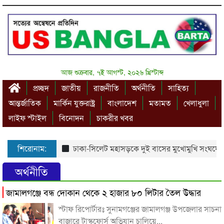
আজ শুক্রবার, ৭ই আগস্ট, ২০২৬ খ্রিস্টাব্দ
প্রচ্ছদ
জাতীয়
রাজনীতি
অর্থনীতি
সাহিত্য
আন্তর্জাতিক
মার্কিন যুক্তরাষ্ট্র
বাংলাদেশ
মতামত
খেলাধুলা
লাইফ স্টাইল
বিনোদন
চাকরীর খবর
শিরোনাম:
ঢাকা-সিলেট মহাসড়কে দুই বাসের মুখোমুখি সংঘর্ষে শ
অর্থনীতি
জামালগঞ্জে বন্ধ দোকান থেকে ২ হাজার ৮০ লিটার তৈল উদ্ধার
স্টাফ রিপোর্টারঃ সুনামগঞ্জের জামালগঞ্জ উপজেলার সাচনা
বাজারে টাস্কফোর্স অভিযান চালিয়ে...