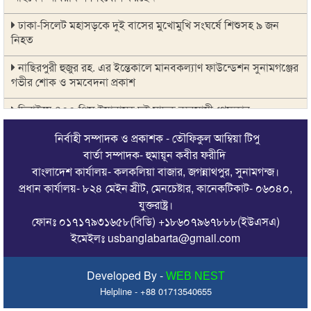
ঢাকা-সিলেট মহাসড়কে দুই বাসের মুখোমুখি সংঘর্ষে শিশুসহ ৯ জন
নিহত
নাছিরপুরী হুজুর রহ. এর ইন্তেকালে মানবকল্যাণ ফাউন্ডেশন সুনামগঞ্জের
গভীর শোক ও সমবেদনা প্রকাশ
দিরাইয়ে ৪০০ পিস ইয়াবাসহ দুই মাদক ব্যবসায়ী গ্রেফতার
আটপাড়া সঃ প্রাঃ বিদ্যালয়ের ম্যানেজিং কমিটির সভাপতি মোঃ তালিমুল
নির্বাহী সম্পাদক ও প্রকাশক - তৌফিকুল আম্বিয়া টিপু
ইসলাম
বার্তা সম্পাদক- হুমায়ূন কবীর ফরীদি
বাংলাদেশ কার্যালয়- কলকলিয়া বাজার, জগন্নাথপুর, সুনামগন্জ।
জগন্নাথপুরে জুলাই গণঅভ্যুত্থান -২০২৬ উদযাপন উপলক্ষে বিভিন্ন
প্রধান কার্যালয়- ৮২৪ মেইন স্রীট, মেনচেষ্টার, কানেকটিকাট- ০৬০৪০,
কর্মসূচি অনুষ্ঠিত
যুক্তরাষ্ট্র।
ফোনঃ ০১৭১৭৯৩১৬৫৮(বিডি) +১৮৬০৭৯৬৭৮৮৮(ইউএসএ)
জগন্নাথপুর-শান্তিগঞ্জ আর অবহেলিত থাকবে না- যুক্তরাজ্যে এমপি
মোহাম্মদ কয়ছর আহমেদ
ইমেইলঃ usbanglabarta@gmail.com
জগন্নাথপুরের বালিকান্দী গ্রামে সড়কের সিসি ঢালাই কাজের শুভ
Developed By -
WEB NEST
উদ্বোধন
Helpline - +88 01713540655
সিলেট রেঞ্জের মধ্যে শ্রেষ্ট অফিসার হিসেবে সম্মাননাপত্র গ্রহন করেন