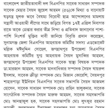
বাংলাদেশ জাতীয়তাবাদী দল বিএনপির সাবেক সাধারন সম্পাদক
সাবেক মেম্বার সৈয়দ জুয়েল আহমদ (৫৬)কে মিথ্যা ও বানোয়াট
ষড়যন্ত্র মূলক ভাবে বৈষম্য বিরোধী ছাত্র আন্দোলনের মামলায়
সন্ত্রাসী আওয়ামী লীগের সাথে জড়িয়ে বিগত ১৭ই এপ্রিল দিবাগত
রাতে তাকে গ্রেপ্তার করার তীব্র নিন্দা ও প্রতিবাদ জানানোর পাশা-
পাশি নিঃশর্ত মুক্তির দাবী জানিয়ে বিবৃতি প্রদান করেছেন,
সুনামগঞ্জ জেলা বিএনপির আহবায়ক কমিটির সদস্য এডভোকেট
মল্লিক মঈনুদ্দিন সোহেল, জগন্নাথপুর উপজেলা বিএনপির
আহবায়ক কমিটির যুগ্ম আহবায়ক সৈয়দ মুসাব্বির আহমদ,
জগন্নাথপুর উপজেলা বিএনপির সাবেক স্বাস্থ্য বিষয়ক সম্পাদক
ডা.মারজান আহমদ, সাবেক মানবাধিকার সম্পাদক সৈয়দ খায়রুল
ইসলাম, সাবেক ক্রীড়া সম্পাদক মোঃ মিজান কোরেশি, সৈয়দপুর
শাহারপাড়া ইউনিয়ন বিএনপির সাবেক সভাপতি সৈয়দ আজমল
হোসেন, সাবেক সাধারন সম্পাদক মোঃ রাহিন তালুকদার, সাবেক
সাংগঠনিক সম্পাদক সৈয়দ মারুফ আহমদ, সাবেক সহসভাপতি
মোঃ আনছাফুল হক, সাবেক সহসভাপতি মোঃ লুৎফুর রহমান
কামালী, জগন্নাথপুর উপজেলা যুবদলের যুগ্ম আহবায়ক সৈয়দ