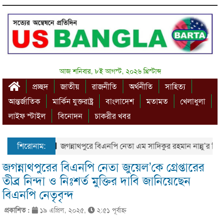
আজ শনিবার, ৮ই আগস্ট, ২০২৬ খ্রিস্টাব্দ
প্রচ্ছদ
জাতীয়
রাজনীতি
অর্থনীতি
সাহিত্য
আন্তর্জাতিক
মার্কিন যুক্তরাষ্ট্র
বাংলাদেশ
মতামত
খেলাধুলা
লাইফ স্টাইল
বিনোদন
চাকরীর খবর
শিরোনাম:
জগন্নাথপুরে বিএনপি নেতা এম সাদিকুর রহমান নান্নু’র পিতা 
জগন্নাথপুরের বিএনপি নেতা জুয়েল’কে গ্রেপ্তারের
তীব্র নিন্দা ও নিঃশর্ত মুক্তির দাবি জানিয়েছেন
বিএনপি নেতৃবৃন্দ
প্রকাশিত :
১৯ এপ্রিল, ২০২৫,
২:৫১ পূর্বাহ্ণ