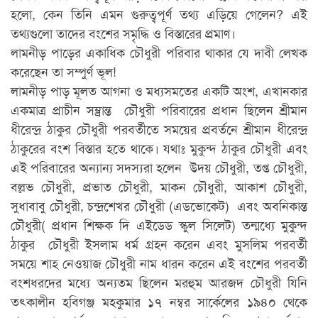
হলো, কেন তিনি এমন গুরুত্বপূর্ণ তথ্য এড়িয়ে গেলেন? এই
তথ্যগুলো তাদের বংশের সমৃদ্ধি ও বিস্তারের প্রমাণ।
লামনীড় পাড়ের একাধিক চৌধুরী পরিবার থাকার যে দাবী লেখক
করেছেন তা সম্পুর্ণ ভূল!
লামনীড় পাড় মূলত আগনা ও মধ্যসমতের একটি অংশ, এখানকার
একমাত্র প্রাচীন সম্ভ্রান্ত চৌধুরী পরিবারের প্রধান ছিলেন শ্রীমান
ধীরেন্দ্র ঠাকুর চৌধুরী পরবর্তীতে সময়ের প্রবর্তনে শ্রীমান ধীরেন্দ্র
ঠাকুরের বংশ বিস্তার হতে থাকে। যথাঃ মুকুন্দ ঠাকুর চৌধুরী এবং
এই পরিবারের অন্যান্য সদস্যরা হলেন উদয় চৌধুরী, তপ্ত চৌধুরী,
বল্লভ চৌধুরী, প্রভাত চৌধুরী, মাকন চৌধুরী, আকাশ চৌধুরী,
সুধাবাবু চৌধুরী, চন্দ্রশেখর চৌধুরী (এডভোকেট) এবং অবনিকান্ত
চৌধুরী( প্রধান শিক্ষক দি এইডেড স্কুল সিলেট) তন্মধ্যে মুকুন্দ
ঠাকুর চৌধুরী ইসলাম ধর্ম গ্রহন করেন এবং মুসলিম পরবর্তী
সময়ে শাহ নেওয়াজ চৌধুরী নাম ধারন করেন এই বংশের পরবর্তী
বংশধরদের মধ্যে অন্যতম ছিলেন মরহুম আরজদ চৌধুরী যিনি
তৎকালীন হবিগঞ্জ মহকুমার ১৭ নম্বর সার্কেলের ১৯৪০ থেকে