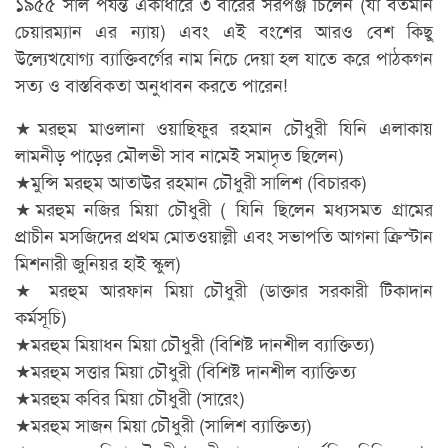
১৯৫৫ সাল পর্যন্ত একাধারে ৩ বারের সরপঞ্জ চিলেন (যা বর্তমান
চেয়ারম্যান এর ন্যায়) এবং এই বংশের আরও বেশ কিছু
উল্যেখযোগ্য ব্যাক্তিবর্গের নাম নিচে দেয়া হল যাতে করে পাঠকগন
সত্য ও বাস্তবিকতা অনুধাবন করতে পারেন!
★মরহুম মাওলানা ওয়াছিফুর রহমান চৌধুরী যিনি এলাকায়
লামনীড় পাড়ের মৌলভী সাব নামেই সমাদৃত ছিলেন)
★মুন্সি মরহুম আতাউর রহমান চৌধুরী সালিশ (বিচারক)
★মরহুম নজির মিয়া চৌধুরী ( যিনি ছিলেন মধ্যসমত গ্রামের
প্রাচীন মসজিদের প্রথম মোতওয়াল্লী এবং সভাপতি আগনা ক্রিস্টান
মিশনারী জুনিয়র হাই স্কুল)
★ মরহুম আরফান মিয়া চৌধুরী (ডাক্তার সরকারী টিকাদান
কর্মসূচি)
★মরহুম মিয়াধন মিয়া চৌধুরী (বিশিষ্ট দানশীল ব্যাক্তিত্য)
★মরহুম সত্তার মিয়া চৌধুরী (বিশিষ্ট দানশীল ব্যাক্তিত্য
★মরহুম কবির মিয়া চৌধুরী (সারেং)
★মরহুম সাজন মিয়া চৌধুরী (সালিশ ব্যাক্তিত্য)