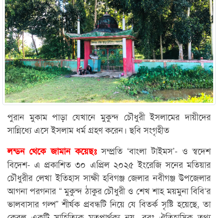
পুরান মুকাম পাড়া যেখানে মুকুন্দ চৌধুরী ইসলামের দায়ীদের
সান্নিধ্যে এসে ইসলাম ধর্ম গ্রহণ করেন। ছবি সংগৃহীত
সম্প্রতি ‘বাংলা টাইমস’- ও স্বদেশ
লন্ডন থেকে জামান কয়েছঃ
বিদেশ- এ প্রকাশিত ৩০ এপ্রিল ২০২৫ ইংরেজি সনের মতিয়ার
চৌধুরীর লেখা ইতিহাস সাক্ষী হবিগঞ্জ জেলার নবীগঞ্জ উপজেলার
আগনা পরগনার “ মুকুন্দ ঠাকুর চৌধুরী ও শেখ শাহ ময়মুনা বিবি‘র
ভালবাসার গল্প” শীর্ষক প্রবন্ধটি নিয়ে যে বিতর্ক সৃষ্টি হয়েছে, তা
কেবল একটি সাহিত্যিক মতপার্থক্য নয়, বরং ঐতিহাসিক তথ্য