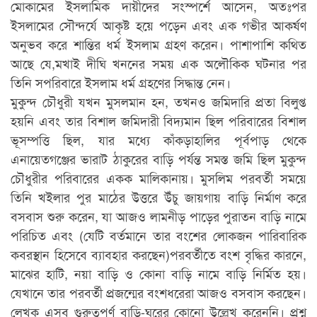
মোকামের ইসলামিক দায়ীদের সংস্পর্শে আসেন, অতঃপর
ইসলামের সৌন্দর্যে আকৃষ্ট হয়ে পড়েন এবং এক গভীর আকর্ষণ
অনুভব করে শান্তির ধর্ম ইসলাম গ্রহণ করেন। পাশাপাশি কথিত
আছে যে,মখাই দীঘি খননের সময় এক অলৌকিক ঘটনার পর
তিনি সপরিবারে ইসলাম ধর্ম গ্রহণের সিদ্ধান্ত নেন।
মুকুন্দ চৌধুরী যখন মুসলমান হন, তখনও জমিদারি প্রতা বিলুপ্ত
হয়নি এবং তার বিশাল জমিদারী বিদ্যমান ছিল পরিবারের বিশাল
ভূসম্পত্তি ছিল, যার মধ্যে কাঁকড়াহালির পূর্বপাড় থেকে
এনায়েতগঞ্জের ভারাট ঠাকুরের বাড়ি পর্যন্ত সমস্ত জমি ছিল মুকুন্দ
চৌধুরীর পরিবারের একক মালিকানায়। মুসলিম পরবর্তী সময়ে
তিনি খইলার পুর মাঠের উত্তরে উঁচু জায়গায় বাড়ি নির্মাণ করে
বসবাস শুরু করেন, যা আজও লামনীড় পাড়ের পুরাতন বাড়ি নামে
পরিচিত এবং (যেটি বর্তমানে তার বংশের লোকজন পারিবারিক
কবরস্থান হিসেবে ব্যাবহার করছেন)পরবর্তীতে বংশ বৃদ্ধির কারনে,
মাঝের হাটি, নয়া বাড়ি ও কোনা বাড়ি নামে বাড়ি নির্মিত হয়।
যেখানে তার পরবর্তী প্রজন্মের বংশধরেরা আজও বসবাস করছেন।
লেখক এসব গুরুত্বপূর্ণ বাড়ি-ঘরের কোনো উল্লেখ করেননি। প্রশ্ন