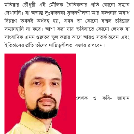
মতিয়ার চৌধুরী এই মৌলিক নৈতিকতার প্রতি কোনো সম্মান
দেখাননি। যা অত্যন্ত দুঃখজনক! সৃজনশীলতা আর কল্পনার অবাধ
বিচরণ তখনই অর্থবহ হয়, যখন তা কোনো বাস্তব চরিত্রের
সম্মানহানি না করে। আশা করা যায় ভবিষ্যতে কোনো লেখক বা
সাংবাদিক এমন গুরুতর ভুল করার আগে আরও সতর্ক হবেন এবং
ইতিহাসের প্রতি তাঁদের দায়িত্বশীলতা বজায় রাখবেন।
লেখক ও কবি- জামান