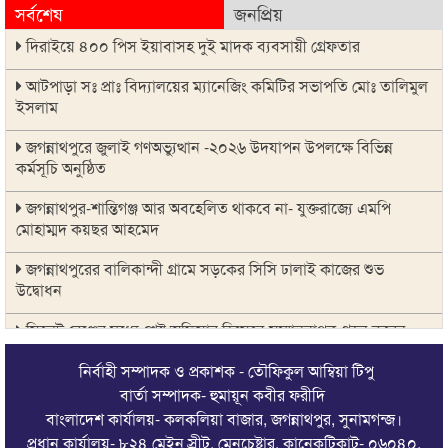
সর্বশেষ
জনপ্রিয়
দিরাইয়ে ৪০০ পিস ইয়াবাসহ দুই মাদক ব্যবসায়ী গ্রেফতার
আটপাড়া সঃ প্রাঃ বিদ্যালয়ের ম্যানেজিং কমিটির সভাপতি মোঃ তালিমুল
ইসলাম
জগন্নাথপুরে জুলাই গণঅভ্যুত্থান -২০২৬ উদযাপন উপলক্ষে বিভিন্ন
কর্মসূচি অনুষ্ঠিত
জগন্নাথপুর-শান্তিগঞ্জ আর অবহেলিত থাকবে না- যুক্তরাজ্যে এমপি
মোহাম্মদ কয়ছর আহমেদ
জগন্নাথপুরের বালিকান্দী গ্রামে সড়কের সিসি ঢালাই কাজের শুভ
উদ্বোধন
সিলেট রেঞ্জের মধ্যে শ্রেষ্ট অফিসার হিসেবে সম্মাননাপত্র গ্রহন করেন
দিরাই থানার ওসি মোঃ আমিনুল ইসলাম
নির্বাহী সম্পাদক ও প্রকাশক - তৌফিকুল আম্বিয়া টিপু
জগন্নাথপুরে সানোয়ার হাসান সুনুকে নিয়ে কুরুচিপূর্ণ মন্তব্যের নিন্দা পৌর
বার্তা সম্পাদক- হুমায়ূন কবীর ফরীদি
বিএনপির
বাংলাদেশ কার্যালয়- কলকলিয়া বাজার, জগন্নাথপুর, সুনামগন্জ।
প্রধান কার্যালয়- ৮২৪ মেইন স্রীট, মেনচেষ্টার, কানেকটিকাট- ০৬০৪০,