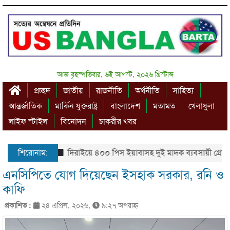
আজ বৃহস্পতিবার, ৬ই আগস্ট, ২০২৬ খ্রিস্টাব্দ
প্রচ্ছদ
জাতীয়
রাজনীতি
অর্থনীতি
সাহিত্য
আন্তর্জাতিক
মার্কিন যুক্তরাষ্ট্র
বাংলাদেশ
মতামত
খেলাধুলা
লাইফ স্টাইল
বিনোদন
চাকরীর খবর
শিরোনাম:
দিরাইয়ে ৪০০ পিস ইয়াবাসহ দুই মাদক ব্যবসায়ী গ্রেফতার
এনসিপিতে যোগ দিয়েছেন ইসহাক সরকার, রনি ও
কাফি
প্রকাশিত :
২৪ এপ্রিল, ২০২৬,
৯:২৭ অপরাহ্ণ