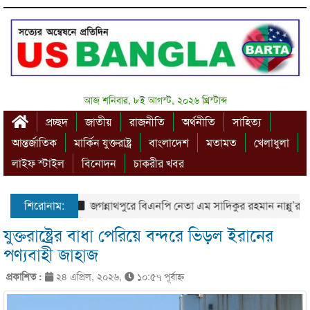
আজ শনিবার, ৮ই আগস্ট, ২০২৬ খ্রিস্টাব্দ
প্রচ্ছদ
জাতীয়
রাজনীতি
অর্থনীতি
সাহিত্য
আন্তর্জাতিক
মার্কিন যুক্তরাষ্ট্র
বাংলাদেশ
মতামত
খেলাধুলা
লাইফ স্টাইল
বিনোদন
চাকরীর খবর
শিরোনাম:
জগন্নাথপুরে বিএনপি নেতা এম সাদিকুর রহমান নান্নু’র পিত
যুক্তরাষ্ট্রের বাধা পেরিয়ে বন্দরে ভিড়ল ইরানের
পণ্যবাহী জাহাজ
প্রকাশিত :
২৪ এপ্রিল, ২০২৬,
১০:৫৭ পূর্বাহ্ণ