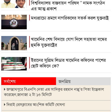
বিশ্ববিদ্যালয় বাস্তবায়ন পরিষদ ” নামক সংগঠন
এর আত্ম প্রকাশ
মধ্যপ্রাচ্যে ভ্রমণে নাগরিকদের সতর্ক করল যুক্তরাষ্ট্র
খামেনির শেষ বিদায়ে যোগ দিলে সহায়তা বন্ধের
হুমকি যুক্তরাষ্ট্রের
ইরানের সুপ্রিম লিডার খামেনির কফিনের পাশের
ছোট কফিনে কে?
সর্বশেষ
জনপ্রিয়
জগন্নাথপুরে বিএনপি নেতা এম সাদিকুর রহমান নান্নু’র পিতা ইন্তেকাল
করেছেন,জানাজা ২ টা ১০ মিনিটে
দিরাই প্রেসক্লাবের আংশিক কমিটি ঘোষণা