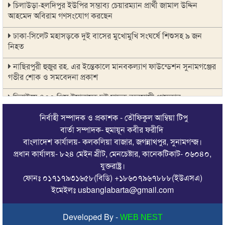
চিলাউড়া-হলদিপুর ইউপির সম্ভাব্য চেয়ারম্যান প্রার্থী জামাল উদ্দিন
আহমেদ অবিরাম গণসংযোগ করছেন
ঢাকা-সিলেট মহাসড়কে দুই বাসের মুখোমুখি সংঘর্ষে শিশুসহ ৯ জন
নিহত
নাছিরপুরী হুজুর রহ. এর ইন্তেকালে মানবকল্যাণ ফাউন্ডেশন সুনামগঞ্জের
গভীর শোক ও সমবেদনা প্রকাশ
দিরাইয়ে ৪০০ পিস ইয়াবাসহ দুই মাদক ব্যবসায়ী গ্রেফতার
আটপাড়া সঃ প্রাঃ বিদ্যালয়ের ম্যানেজিং কমিটির সভাপতি মোঃ তালিমুল
নির্বাহী সম্পাদক ও প্রকাশক - তৌফিকুল আম্বিয়া টিপু
ইসলাম
বার্তা সম্পাদক- হুমায়ূন কবীর ফরীদি
বাংলাদেশ কার্যালয়- কলকলিয়া বাজার, জগন্নাথপুর, সুনামগন্জ।
জগন্নাথপুরে জুলাই গণঅভ্যুত্থান -২০২৬ উদযাপন উপলক্ষে বিভিন্ন
প্রধান কার্যালয়- ৮২৪ মেইন স্রীট, মেনচেষ্টার, কানেকটিকাট- ০৬০৪০,
কর্মসূচি অনুষ্ঠিত
যুক্তরাষ্ট্র।
ফোনঃ ০১৭১৭৯৩১৬৫৮(বিডি) +১৮৬০৭৯৬৭৮৮৮(ইউএসএ)
জগন্নাথপুর-শান্তিগঞ্জ আর অবহেলিত থাকবে না- যুক্তরাজ্যে এমপি
মোহাম্মদ কয়ছর আহমেদ
ইমেইলঃ usbanglabarta@gmail.com
জগন্নাথপুরের বালিকান্দী গ্রামে সড়কের সিসি ঢালাই কাজের শুভ
Developed By -
WEB NEST
উদ্বোধন