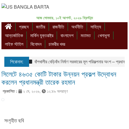
আজ সোমবার, ১০ই আগস্ট, ২০২৬ খ্রিস্টাব্দ
প্রচ্ছদ
জাতীয়
রাজনীতি
অর্থনীতি
সাহিত্য
আন্তর্জাতিক
মার্কিন যুক্তরাষ্ট্র
বাংলাদেশ
মতামত
খেলাধুলা
লাইফ স্টাইল
বিনোদন
চাকরীর খবর
শিরোনাম:
বাঁশখালীর বেড়িবাঁধ নির্মাণ সরকারের মূল পরিকল্পনার অংশ – প্রধানমন্ত্রী
সিলেটে ৪৬৩৫ কোটি টাকার উন্নয়ন প্রকল্প উদ্বোধন
করলেন প্রধানমন্ত্রী তারেক রহমান
প্রকাশিত :
২ মে, ২০২৬,
১২:৪৯ অপরাহ্ণ
সংগৃহীত ছবি