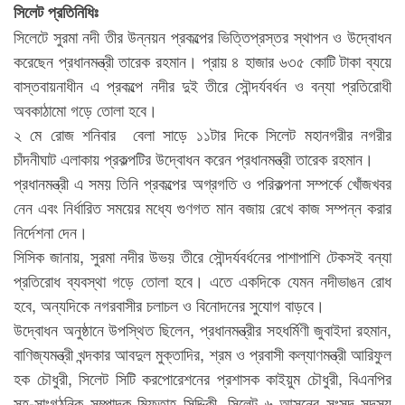
সিলেট প্রতিনিধিঃ
সিলেটে সুরমা নদী তীর উন্নয়ন প্রকল্পের ভিত্তিপ্রস্তর স্থাপন ও উদ্বোধন
করেছেন প্রধানমন্ত্রী তারেক রহমান। প্রায় ৪ হাজার ৬৩৫ কোটি টাকা ব্যয়ে
বাস্তবায়নাধীন এ প্রকল্পে নদীর দুই তীরে সৌন্দর্যবর্ধন ও বন্যা প্রতিরোধী
অবকাঠামো গড়ে তোলা হবে।
২ মে রোজ শনিবার বেলা সাড়ে ১১টার দিকে সিলেট মহানগরীর নগরীর
চাঁদনীঘাট এলাকায় প্রকল্পটির উদ্বোধন করেন প্রধানমন্ত্রী তারেক রহমান।
প্রধানমন্ত্রী এ সময় তিনি প্রকল্পের অগ্রগতি ও পরিকল্পনা সম্পর্কে খোঁজখবর
নেন এবং নির্ধারিত সময়ের মধ্যে গুণগত মান বজায় রেখে কাজ সম্পন্ন করার
নির্দেশনা দেন।
সিসিক জানায়, সুরমা নদীর উভয় তীরে সৌন্দর্যবর্ধনের পাশাপাশি টেকসই বন্যা
প্রতিরোধ ব্যবস্থা গড়ে তোলা হবে। এতে একদিকে যেমন নদীভাঙন রোধ
হবে, অন্যদিকে নগরবাসীর চলাচল ও বিনোদনের সুযোগ বাড়বে।
উদ্বোধন অনুষ্ঠানে উপস্থিত ছিলেন, প্রধানমন্ত্রীর সহধর্মিণী জুবাইদা রহমান,
বাণিজ্যমন্ত্রী খন্দকার আবদুল মুক্তাদির, শ্রম ও প্রবাসী কল্যাণমন্ত্রী আরিফুল
হক চৌধুরী, সিলেট সিটি করপোরেশনের প্রশাসক কাইয়ুম চৌধুরী, বিএনপির
সহ-সাংগঠনিক সম্পাদক মিফতাহ সিদ্দিকী, সিলেট ৬ আসনের সংসদ সদস্য