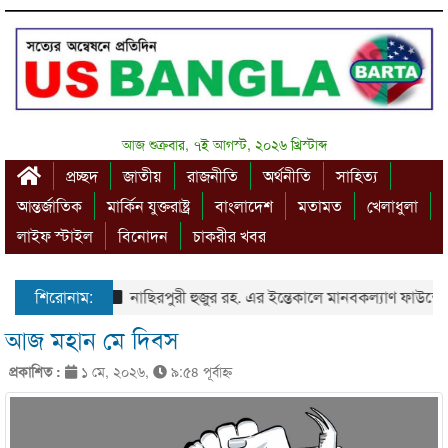
আজ শুক্রবার, ৭ই আগস্ট, ২০২৬ খ্রিস্টাব্দ
প্রচ্ছদ
জাতীয়
রাজনীতি
অর্থনীতি
সাহিত্য
আন্তর্জাতিক
মার্কিন যুক্তরাষ্ট্র
বাংলাদেশ
মতামত
খেলাধুলা
লাইফ স্টাইল
বিনোদন
চাকরীর খবর
শিরোনাম:
নাছিরপুরী হুজুর রহ. এর ইন্তেকালে মানবকল্যাণ ফাউন্ডেশ
আজ মহান মে দিবস
প্রকাশিত :
১ মে, ২০২৬,
৯:৫৪ পূর্বাহ্ণ