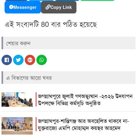
Messenger
Copy Link
এই সংবাদটি 80 বার পঠিত হয়েছে
শেয়ার করুন
এ বিভাগের আরো খবর
জগন্নাথপুরে জুলাই গণঅভ্যুত্থান -২০২৬ উদযাপন
উপলক্ষে বিভিন্ন কর্মসূচি অনুষ্ঠিত
জগন্নাথপুর-শান্তিগঞ্জ আর অবহেলিত থাকবে না-
যুক্তরাজ্যে এমপি মোহাম্মদ কয়ছর আহমেদ