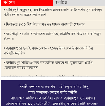
সর্বশেষ
জনপ্রিয়
নাছিরপুরী হুজুর রহ. এর ইন্তেকালে মানবকল্যাণ ফাউন্ডেশন সুনামগঞ্জের
গভীর শোক ও সমবেদনা প্রকাশ
দিরাইয়ে ৪০০ পিস ইয়াবাসহ দুই মাদক ব্যবসায়ী গ্রেফতার
আটপাড়া সঃ প্রাঃ বিদ্যালয়ের ম্যানেজিং কমিটির সভাপতি মোঃ তালিমুল
ইসলাম
জগন্নাথপুরে জুলাই গণঅভ্যুত্থান -২০২৬ উদযাপন উপলক্ষে বিভিন্ন
কর্মসূচি অনুষ্ঠিত
জগন্নাথপুর-শান্তিগঞ্জ আর অবহেলিত থাকবে না- যুক্তরাজ্যে এমপি
মোহাম্মদ কয়ছর আহমেদ
জগন্নাথপুরের বালিকান্দী গ্রামে সড়কের সিসি ঢালাই কাজের শুভ
উদ্বোধন
নির্বাহী সম্পাদক ও প্রকাশক - তৌফিকুল আম্বিয়া টিপু
সিলেট রেঞ্জের মধ্যে শ্রেষ্ট অফিসার হিসেবে সম্মাননাপত্র গ্রহন করেন
বার্তা সম্পাদক- হুমায়ূন কবীর ফরীদি
দিরাই থানার ওসি মোঃ আমিনুল ইসলাম
বাংলাদেশ কার্যালয়- কলকলিয়া বাজার, জগন্নাথপুর, সুনামগন্জ।
প্রধান কার্যালয়- ৮২৪ মেইন স্রীট, মেনচেষ্টার, কানেকটিকাট- ০৬০৪০,
জগন্নাথপুরে সানোয়ার হাসান সুনুকে নিয়ে কুরুচিপূর্ণ মন্তব্যের নিন্দা পৌর