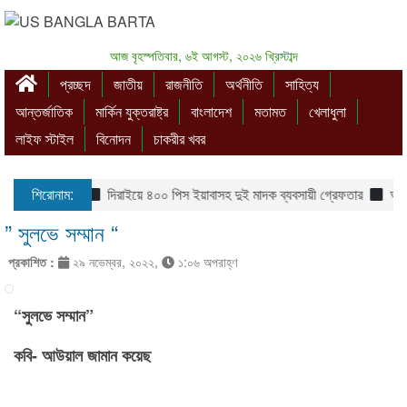
আজ বৃহস্পতিবার, ৬ই আগস্ট, ২০২৬ খ্রিস্টাব্দ
প্রচ্ছদ
জাতীয়
রাজনীতি
অর্থনীতি
সাহিত্য
আন্তর্জাতিক
মার্কিন যুক্তরাষ্ট্র
বাংলাদেশ
মতামত
খেলাধুলা
লাইফ স্টাইল
বিনোদন
চাকরীর খবর
শিরোনাম:
দিরাইয়ে ৪০০ পিস ইয়াবাসহ দুই মাদক ব্যবসায়ী গ্রেফতার
আটপাড়া
” সুলভে সম্মান “
প্রকাশিত :
২৯ নভেম্বর, ২০২২,
১:০৬ অপরাহ্ণ
“সুলভে সম্মান”
কবি- আউয়াল জামান কয়েছ