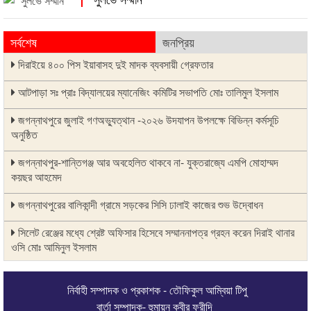
সর্বশেষ
জনপ্রিয়
দিরাইয়ে ৪০০ পিস ইয়াবাসহ দুই মাদক ব্যবসায়ী গ্রেফতার
আটপাড়া সঃ প্রাঃ বিদ্যালয়ের ম্যানেজিং কমিটির সভাপতি মোঃ তালিমুল ইসলাম
জগন্নাথপুরে জুলাই গণঅভ্যুত্থান -২০২৬ উদযাপন উপলক্ষে বিভিন্ন কর্মসূচি
অনুষ্ঠিত
জগন্নাথপুর-শান্তিগঞ্জ আর অবহেলিত থাকবে না- যুক্তরাজ্যে এমপি মোহাম্মদ
কয়ছর আহমেদ
জগন্নাথপুরের বালিকান্দী গ্রামে সড়কের সিসি ঢালাই কাজের শুভ উদ্বোধন
সিলেট রেঞ্জের মধ্যে শ্রেষ্ট অফিসার হিসেবে সম্মাননাপত্র গ্রহন করেন দিরাই থানার
ওসি মোঃ আমিনুল ইসলাম
জগন্নাথপুরে সানোয়ার হাসান সুনুকে নিয়ে কুরুচিপূর্ণ মন্তব্যের নিন্দা পৌর বিএনপির
নির্বাহী সম্পাদক ও প্রকাশক - তৌফিকুল আম্বিয়া টিপু
জলাবদ্ধতামুক্ত চট্টগ্রাম গড়তে খাল পুনরুদ্ধারে জোর দিলেন চসিক মেয়র
বার্তা সম্পাদক- হুমায়ূন কবীর ফরীদি