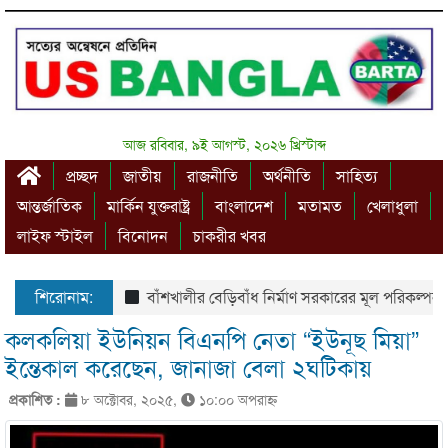
আজ রবিবার, ৯ই আগস্ট, ২০২৬ খ্রিস্টাব্দ
প্রচ্ছদ
জাতীয়
রাজনীতি
অর্থনীতি
সাহিত্য
আন্তর্জাতিক
মার্কিন যুক্তরাষ্ট্র
বাংলাদেশ
মতামত
খেলাধুলা
লাইফ স্টাইল
বিনোদন
চাকরীর খবর
শিরোনাম:
বাঁশখালীর বেড়িবাঁধ নির্মাণ সরকারের মূল পরিকল্পনার অংশ
কলকলিয়া ইউনিয়ন বিএনপি নেতা “ইউনূছ মিয়া”
ইন্তেকাল করেছেন, জানাজা বেলা ২ঘটিকায়
প্রকাশিত :
৮ অক্টোবর, ২০২৫,
১০:০০ অপরাহ্ণ