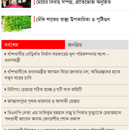
মেয়ের বিবাহ সম্পন্ন, প্রীতিভোজ অনুষ্ঠিত
ঢেঁকি শাকের স্বাস্থ্য উপকারিতা ও পুষ্টিগুণ
সর্বশেষ
জনপ্রিয়
বাঁশখালীর বেড়িবাঁধ নির্মাণ সরকারের মূল পরিকল্পনার অংশ –
প্রধানমন্ত্রী
বাঁশখালীতে প্রধানমন্ত্রীর আগমন ঘিরে জনতার ঢল, ক্ষতিগ্রস্তদের হাতে
নতুন ঘরের চাবি
চিটাগাং চেম্বারে গঠিত হচ্ছে ৫৭টি সাব কমিটি
জগন্নাথপুরে পৃথক মামলার ৩ আসামী গ্রেপ্তার
বিএনপি নেতা এম সাদিকুর রহমান নান্নু’র পিতার মৃত্যুতেে চেয়ারম্যান
পদপ্রার্থী জাবেদ আলম কোরেশীর শোক প্রকাশ