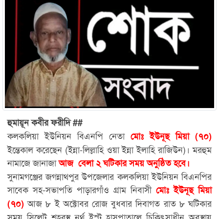
হুমায়ূন কবীর ফরীদি ##
কলকলিয়া ইউনিয়ন বিএনপি নেতা
মোঃ ইউনূছ মিয়া (৭০)
ইন্তেকাল করেছেন (ইন্না-লিল্লাহি ওয়া ইন্না ইলাহি রাজিউন)। মরহুম
নামাজে জানাজা
আজ বেলা ২ ঘটিকার সময় অনুষ্ঠিত হবে।
সুনামগঞ্জের জগন্নাথপুর উপজেলার কলকলিয়া ইউনিয়ন বিএনপির
সাবেক সহ-সভাপতি পাড়ারগাঁও গ্রাম নিবাসী
মোঃ ইউনূছ মিয়া
আজ ৮ ই অক্টোবর রোজ বুধবার দিবাগত রাত ৮ ঘটিকার
(৭০)
সময় সিলেট শহরস্থ নর্থ ইস্ট হাসপাতালে চিকিৎসাধীন অবস্থায়