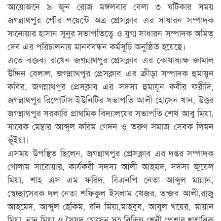
আয়োজনে ৯ জুন রোজ মঙ্গলবার বেলা ৩ ঘটিকার সময়
জগন্নাথপুর পৌর পয়েন্টে অত্র প্রেসক্লাব এর সাধারন সম্পাদক
সানোয়ার হাসান সুনুর সভাপতিত্বে ও যুগ্ম সাধারন সম্পাদক অমিত
দেব এর পরিচালনায় মানববন্ধন কর্মসূচি অনুষ্ঠিত হয়েছে।
এতে বক্তব্য রাখেন জগন্নাথপুর প্রেসক্লাব এর কোষাধ্যক্ষ জামাল
উদ্দিন বেলাল, জগন্নাথপুর প্রেসক্লাব এর ক্রীড়া সম্পাদক হুমায়ূন
কবির, জগন্নাথপুর প্রেসক্লাব এর সদস্য হুমায়ূন কবীর ফরীদি,
জগন্নাথপুর রিপোর্টাস ইউনিটির সভাপতি আলী হোসেন খান, উত্তর
জগন্নাথপুর সরকারি প্রাথমিক বিদ্যালয়ের সভাপতি শেখ আবু মিয়া,
সাবেক মেম্বার আব্দুল করিম গেদন ও তরুণ সমাজ সেবক লিমন
ভূঁইয়া।
এসময় উপস্থিত ছিলেন, জগন্নাথপুর প্রেসক্লাব এর দপ্তর সম্পাদক
গোলাম সারোয়ার, কার্যকরী সদস্য আলী আহমদ, সদস্য জুয়েল
মিয়া, শাহ এস এম ফরিদ, বিএনপি নেতা আব্দুল মান্নান,
স্বেচ্ছাসেবক দল নেতা শফিকুল ইসলাম খেজর, তন্জব আলী,রাজু
আহমেদ, আব্দুল হেকিম, রনি মিয়া,মাহবুব, আবুল খয়ের, মায়ান
মিয়া, নানু মিয়া ও সৈয়দ হোসেন সহ বিভিন্ন শ্রেনী পেশার শতাধিক