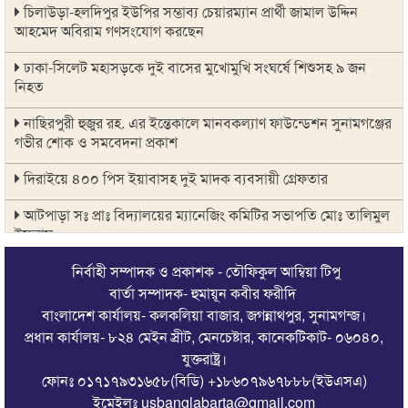
চিলাউড়া-হলদিপুর ইউপির সম্ভাব্য চেয়ারম্যান প্রার্থী জামাল উদ্দিন
আহমেদ অবিরাম গণসংযোগ করছেন
ঢাকা-সিলেট মহাসড়কে দুই বাসের মুখোমুখি সংঘর্ষে শিশুসহ ৯ জন
নিহত
নাছিরপুরী হুজুর রহ. এর ইন্তেকালে মানবকল্যাণ ফাউন্ডেশন সুনামগঞ্জের
গভীর শোক ও সমবেদনা প্রকাশ
দিরাইয়ে ৪০০ পিস ইয়াবাসহ দুই মাদক ব্যবসায়ী গ্রেফতার
আটপাড়া সঃ প্রাঃ বিদ্যালয়ের ম্যানেজিং কমিটির সভাপতি মোঃ তালিমুল
ইসলাম
জগন্নাথপুরে জুলাই গণঅভ্যুত্থান -২০২৬ উদযাপন উপলক্ষে বিভিন্ন
নির্বাহী সম্পাদক ও প্রকাশক - তৌফিকুল আম্বিয়া টিপু
কর্মসূচি অনুষ্ঠিত
বার্তা সম্পাদক- হুমায়ূন কবীর ফরীদি
বাংলাদেশ কার্যালয়- কলকলিয়া বাজার, জগন্নাথপুর, সুনামগন্জ।
জগন্নাথপুর-শান্তিগঞ্জ আর অবহেলিত থাকবে না- যুক্তরাজ্যে এমপি
প্রধান কার্যালয়- ৮২৪ মেইন স্রীট, মেনচেষ্টার, কানেকটিকাট- ০৬০৪০,
মোহাম্মদ কয়ছর আহমেদ
যুক্তরাষ্ট্র।
ফোনঃ ০১৭১৭৯৩১৬৫৮(বিডি) +১৮৬০৭৯৬৭৮৮৮(ইউএসএ)
জগন্নাথপুরের বালিকান্দী গ্রামে সড়কের সিসি ঢালাই কাজের শুভ
উদ্বোধন
ইমেইলঃ usbanglabarta@gmail.com