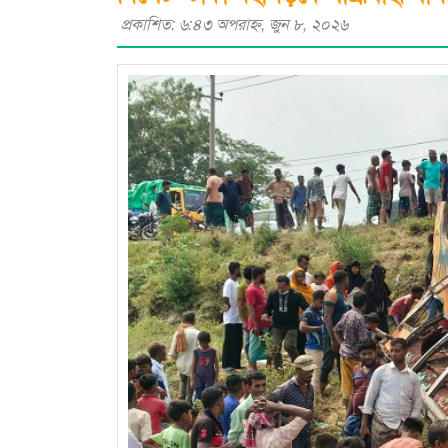
প্রকাশিত: ৬:৪৩ অপরাহ্ণ, জুন ৮, ২০২৬