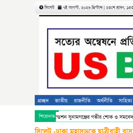
সিলেট
৭ই আগস্ট, ২০২৬ খ্রিস্টাব্দ | ২৩শে শ্রাবণ, ১৪৩৩
প্রচ্ছদ
জাতীয়
রাজনীতি
অর্থনীতি
সাহিত্য
ন্তেকালে মানবকল্যাণ ফাউন্ডেশন সুনামগঞ্জের গভীর শোক ও সমবেদনা 
শিরোনাম
 নিয়ে নাসীরুদ্দীন ও সার্জিসের কটুক্তির প্রতিবাদে সুনামগঞ্জে বিক্ষোভ
সিলেট -ঢাকা মহাসড়কে যাত্রীবাহী বা