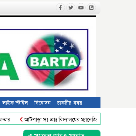
লাইফ স্টাইল
বিনোদন
চাকরীর খবর
ার
আটপাড়া সঃ প্রাঃ বিদ্যালয়ের ম্যানেজিং কমিটির সভাপতি মো
লঘু নারী আহত
জগন্নাথপুরে হাওরে নৌকাডুবির ঘটনায় শোক প্রক
এ সংক্রান্ত আরও সংবাদ