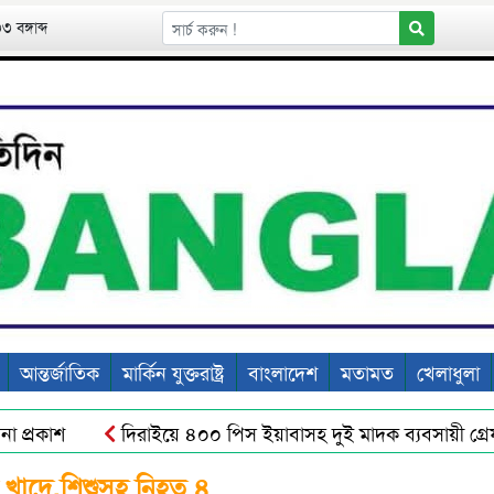
 বঙ্গাব্দ
আন্তর্জাতিক
মার্কিন যুক্তরাষ্ট্র
বাংলাদেশ
মতামত
খেলাধুলা
প্রকাশ
দিরাইয়ে ৪০০ পিস ইয়াবাসহ দুই মাদক ব্যবসায়ী গ্রেফত
 মিছিল ও প্রতিবাদ সভা
জৈন্তাপুরে পৈত্রিক সম্পত্তি উদ্ধারে সংখ্যা
স খাদে,শিশুসহ নিহত ৪