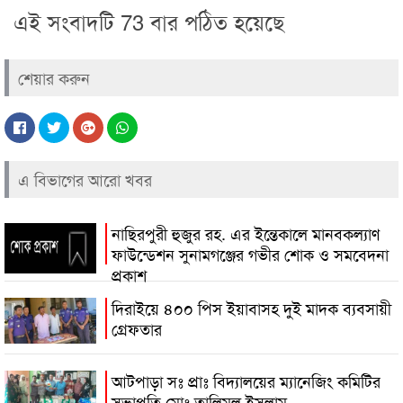
এই সংবাদটি 73 বার পঠিত হয়েছে
শেয়ার করুন
এ বিভাগের আরো খবর
নাছিরপুরী হুজুর রহ. এর ইন্তেকালে মানবকল্যাণ
ফাউন্ডেশন সুনামগঞ্জের গভীর শোক ও সমবেদনা
প্রকাশ
দিরাইয়ে ৪০০ পিস ইয়াবাসহ দুই মাদক ব্যবসায়ী
গ্রেফতার
আটপাড়া সঃ প্রাঃ বিদ্যালয়ের ম্যানেজিং কমিটির
সভাপতি মোঃ তালিমুল ইসলাম