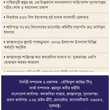
নাছিরপুরী হুজুর রহ. এর ইন্তেকালে মানবকল্যাণ ফাউন্ডেশন সুনামগঞ্জের
গভীর শোক ও সমবেদনা প্রকাশ
দিরাইয়ে ৪০০ পিস ইয়াবাসহ দুই মাদক ব্যবসায়ী গ্রেফতার
আটপাড়া সঃ প্রাঃ বিদ্যালয়ের ম্যানেজিং কমিটির সভাপতি মোঃ তালিমুল
ইসলাম
জগন্নাথপুরে জুলাই গণঅভ্যুত্থান -২০২৬ উদযাপন উপলক্ষে বিভিন্ন
কর্মসূচি অনুষ্ঠিত
জগন্নাথপুর-শান্তিগঞ্জ আর অবহেলিত থাকবে না- যুক্তরাজ্যে এমপি
মোহাম্মদ কয়ছর আহমেদ
জগন্নাথপুরের বালিকান্দী গ্রামে সড়কের সিসি ঢালাই কাজের শুভ
উদ্বোধন
নির্বাহী সম্পাদক ও প্রকাশক - তৌফিকুল আম্বিয়া টিপু
সিলেট রেঞ্জের মধ্যে শ্রেষ্ট অফিসার হিসেবে সম্মাননাপত্র গ্রহন করেন
বার্তা সম্পাদক- হুমায়ূন কবীর ফরীদি
দিরাই থানার ওসি মোঃ আমিনুল ইসলাম
বাংলাদেশ কার্যালয়- কলকলিয়া বাজার, জগন্নাথপুর, সুনামগন্জ।
প্রধান কার্যালয়- ৮২৪ মেইন স্রীট, মেনচেষ্টার, কানেকটিকাট- ০৬০৪০,
জগন্নাথপুরে সানোয়ার হাসান সুনুকে নিয়ে কুরুচিপূর্ণ মন্তব্যের নিন্দা পৌর
যুক্তরাষ্ট্র।
বিএনপির