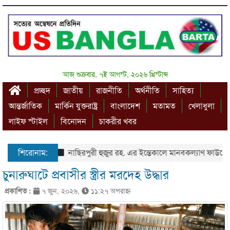
আজ শুক্রবার, ৭ই আগস্ট, ২০২৬ খ্রিস্টাব্দ
প্রচ্ছদ
জাতীয়
রাজনীতি
অর্থনীতি
সাহিত্য
আন্তর্জাতিক
মার্কিন যুক্তরাষ্ট্র
বাংলাদেশ
মতামত
খেলাধুলা
লাইফ স্টাইল
বিনোদন
চাকরীর খবর
শিরোনাম:
নাছিরপুরী হুজুর রহ. এর ইন্তেকালে মানবকল্যাণ ফাউন্ডে
চুনারুঘাটে প্রবাসীর স্ত্রীর মরদেহ উদ্ধার
প্রকাশিত :
৭ জুন, ২০২৬,
১১:২৭ অপরাহ্ণ