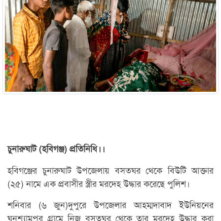
চুনারুঘাট (হবিগঞ্জ) প্রতিনিধি।।
হবিগঞ্জের চুনারুঘাট উপজেলায় বসতঘর থেকে বিউটি আক্তার
(২৫) নামে এক প্রবাসীর স্ত্রীর মরদেহ উদ্ধার করেছে পুলিশ।
শনিবার (৬ জুন)দুপুরে উপজেলার আহম্মদাবাদ ইউনিয়নের
ঘনশ্যামপুর গ্রামে নিজ বসতঘর থেকে তার মরদেহ উদ্ধার করা