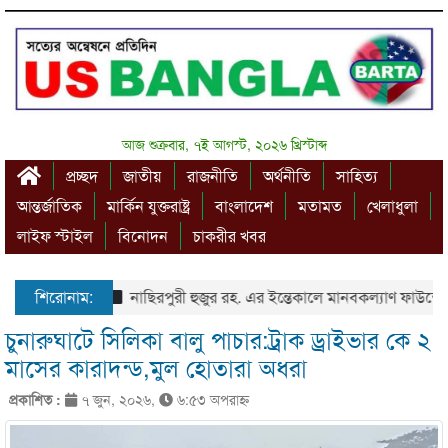
আজ শুক্রবার, ৭ই আগস্ট, ২০২৬ খ্রিস্টাব্দ
প্রচ্ছদ
জাতীয়
রাজনীতি
অর্থনীতি
সাহিত্য
আন্তর্জাতিক
মার্কিন যুক্তরাষ্ট্র
বাংলাদেশ
মতামত
খেলাধুলা
লাইফ স্টাইল
বিনোদন
চাকরীর খবর
শিরোনাম:
নাছিরপুরী হুজুর রহ. এর ইন্তেকালে মানবকল্যাণ ফাউন্ডেশ
চুনারুঘাটে সিলিকা বালু পাচার:ট্রাক ড্রাইভার কে ২
মাসের কারাদন্ড,মুল হোতারা অধরা
প্রকাশিত :
৭ জুন, ২০২৬,
৬:৫৩ অপরাহ্ণ