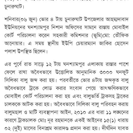
চুনারুঘাট।
শনিবার(০৬ জুন) ভোর ৪ টায় চুনারুঘাট উপজেলার আহম্মদাবাদ
ইউনিয়নের ঘনশ্যামপুর নিশান অফিসের সামনে রাস্তায় মোবাইল
কোর্ট পরিচালনা করেন সহকারী কমিশনার (ভুমি)মো: তৌফিক
আনোয়ার। এ সময় স্থানীয় ইউপি চেয়ারম্যান জাকির হোসেন
পলাশ উপস্থিত ছিলেন।
এর পুর্বে রাত সাড়ে ১২ টায় ঘনশ্যামপুর এলাকায় রাস্তার পাশে
ফেলে রাখা অবৈধভাবে উত্তোলিত আনুমানিক ৩০০০ ঘনফুট
সিলিকা বালু জব্দ করা হয়। পরবর্তীতে ভোর ৪টায় জব্দকৃত বালু
অবৈধভাবে ট্রাকে লোড করার সংবাদ পেয়ে তাৎক্ষণিকভাবে
মোবাইল কোর্ট পরিচালনা করা হয় এবং বালুভর্তি ট্রাকসহ ট্রাকের
চালককে আটক করা হয়। অবৈধভাবে সিলিকা বালু পরিবহন করায়
বালুমহাল ও মাটি ব্যবস্থাপনা আইন, ২০১০ এর ধারা ১১ লঙ্ঘনের
কারণে ট্রাকচালক মোঃ নূর রহমানকে একই আইনের ১৫(১) ধারায়
০২ (দুই) মাসের বিনাশ্রম কারাদণ্ড প্রদান করা হয়। দীর্ঘদিন যাবত