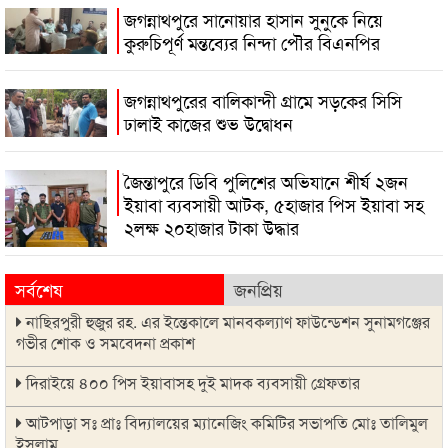
জগন্নাথপুরে সানোয়ার হাসান সুনুকে নিয়ে
কুরুচিপূর্ণ মন্তব্যের নিন্দা পৌর বিএনপির
জগন্নাথপুরের বালিকান্দী গ্রামে সড়কের সিসি
ঢালাই কাজের শুভ উদ্বোধন
জৈন্তাপুরে ডিবি পুলিশের অভিযানে শীর্ষ ২জন
ইয়াবা ব্যবসায়ী আটক, ৫হাজার পিস ইয়াবা সহ
২লক্ষ ২০হাজার টাকা উদ্ধার
সর্বশেষ
জনপ্রিয়
নাছিরপুরী হুজুর রহ. এর ইন্তেকালে মানবকল্যাণ ফাউন্ডেশন সুনামগঞ্জের
গভীর শোক ও সমবেদনা প্রকাশ
দিরাইয়ে ৪০০ পিস ইয়াবাসহ দুই মাদক ব্যবসায়ী গ্রেফতার
আটপাড়া সঃ প্রাঃ বিদ্যালয়ের ম্যানেজিং কমিটির সভাপতি মোঃ তালিমুল
ইসলাম