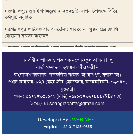
জগন্নাথপুরে জুলাই গণঅভ্যুত্থান -২০২৬ উদযাপন উপলক্ষে বিভিন্ন
কর্মসূচি অনুষ্ঠিত
জগন্নাথপুর-শান্তিগঞ্জ আর অবহেলিত থাকবে না- যুক্তরাজ্যে এমপি
মোহাম্মদ কয়ছর আহমেদ
জগন্নাথপুরের বালিকান্দী গ্রামে সড়কের সিসি ঢালাই কাজের শুভ
উদ্বোধন
নির্বাহী সম্পাদক ও প্রকাশক - তৌফিকুল আম্বিয়া টিপু
সিলেট রেঞ্জের মধ্যে শ্রেষ্ট অফিসার হিসেবে সম্মাননাপত্র গ্রহন করেন
বার্তা সম্পাদক- হুমায়ূন কবীর ফরীদি
দিরাই থানার ওসি মোঃ আমিনুল ইসলাম
বাংলাদেশ কার্যালয়- কলকলিয়া বাজার, জগন্নাথপুর, সুনামগন্জ।
প্রধান কার্যালয়- ৮২৪ মেইন স্রীট, মেনচেষ্টার, কানেকটিকাট- ০৬০৪০,
জগন্নাথপুরে সানোয়ার হাসান সুনুকে নিয়ে কুরুচিপূর্ণ মন্তব্যের নিন্দা পৌর
যুক্তরাষ্ট্র।
বিএনপির
ফোনঃ ০১৭১৭৯৩১৬৫৮(বিডি) +১৮৬০৭৯৬৭৮৮৮(ইউএসএ)
জলাবদ্ধতামুক্ত চট্টগ্রাম গড়তে খাল পুনরুদ্ধারে জোর দিলেন চসিক মেয়র
ইমেইলঃ usbanglabarta@gmail.com
দিরাইয়ে সীমান্তিক এনজিওর উদ্যোগে বিশ্ব মাতৃদুগ্ধ সপ্তাহ উদযাপন
Developed By -
WEB NEST
কর্ণফুলী টানেলে যান চলাচল বাড়াতে টোল কমানোর চিন্তা করছে
Helpline - +88 01713540655
সরকার