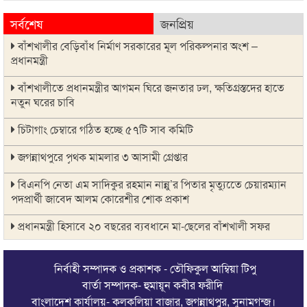
সর্বশেষ
জনপ্রিয়
বাঁশখালীর বেড়িবাঁধ নির্মাণ সরকারের মূল পরিকল্পনার অংশ –
প্রধানমন্ত্রী
বাঁশখালীতে প্রধানমন্ত্রীর আগমন ঘিরে জনতার ঢল, ক্ষতিগ্রস্তদের হাতে
নতুন ঘরের চাবি
চিটাগাং চেম্বারে গঠিত হচ্ছে ৫৭টি সাব কমিটি
জগন্নাথপুরে পৃথক মামলার ৩ আসামী গ্রেপ্তার
বিএনপি নেতা এম সাদিকুর রহমান নান্নু’র পিতার মৃত্যুতেে চেয়ারম্যান
পদপ্রার্থী জাবেদ আলম কোরেশীর শোক প্রকাশ
প্রধানমন্ত্রী হিসাবে ২০ বছরের ব্যবধানে মা-ছেলের বাঁশখালী সফর
জগন্নাথপুর উপজেলা দুর্নীতি প্রতিরোধ কমিটিকে জাবেদ আলম
কোরেশীর অভিনন্দন ও শুভেচ্ছা
নির্বাহী সম্পাদক ও প্রকাশক - তৌফিকুল আম্বিয়া টিপু
বার্তা সম্পাদক- হুমায়ূন কবীর ফরীদি
বিএনপি নেতা এম সাদিকুর রহমান নান্নু’র পিতার মৃত্যুতে কলকলিয়া
বাংলাদেশ কার্যালয়- কলকলিয়া বাজার, জগন্নাথপুর, সুনামগন্জ।