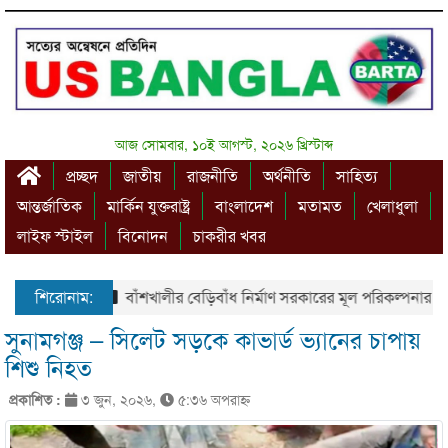
আজ সোমবার, ১০ই আগস্ট, ২০২৬ খ্রিস্টাব্দ
প্রচ্ছদ
জাতীয়
রাজনীতি
অর্থনীতি
সাহিত্য
আন্তর্জাতিক
মার্কিন যুক্তরাষ্ট্র
বাংলাদেশ
মতামত
খেলাধুলা
লাইফ স্টাইল
বিনোদন
চাকরীর খবর
শিরোনাম:
বাঁশখালীর বেড়িবাঁধ নির্মাণ সরকারের মূল পরিকল্পনার অংশ – প্
সুনামগঞ্জ – সিলেট সড়কে কাভার্ড ভ্যানের চাপায়
শিশু নিহত
প্রকাশিত :
৩ জুন, ২০২৬,
৫:৩৬ অপরাহ্ণ