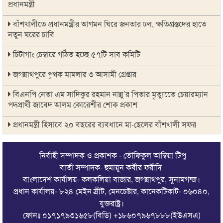
প্রধানমন্ত্রী
বাঁশখালীতে প্রধানমন্ত্রীর আগমন ঘিরে জনতার ঢল, ক্ষতিগ্রস্তদের হাতে
নতুন ঘরের চাবি
চিটাগাং চেম্বারে গঠিত হচ্ছে ৫৭টি সাব কমিটি
জগন্নাথপুরে পৃথক মামলার ৩ আসামী গ্রেপ্তার
বিএনপি নেতা এম সাদিকুর রহমান নান্নু’র পিতার মৃত্যুতেে চেয়ারম্যান
পদপ্রার্থী জাবেদ আলম কোরেশীর শোক প্রকাশ
প্রধানমন্ত্রী হিসাবে ২০ বছরের ব্যবধানে মা-ছেলের বাঁশখালী সফর
জগন্নাথপুর উপজেলা দুর্নীতি প্রতিরোধ কমিটিকে জাবেদ আলম
কোরেশীর অভিনন্দন ও শুভেচ্ছা
নির্বাহী সম্পাদক ও প্রকাশক - তৌফিকুল আম্বিয়া টিপু
বার্তা সম্পাদক- হুমায়ূন কবীর ফরীদি
বিএনপি নেতা এম সাদিকুর রহমান নান্নু’র পিতার মৃত্যুতে কলকলিয়া
বাংলাদেশ কার্যালয়- কলকলিয়া বাজার, জগন্নাথপুর, সুনামগন্জ।
ইউনিয়ন বিএনপি ও সহযোগী সংগঠনের শোক প্রকাশ
প্রধান কার্যালয়- ৮২৪ মেইন স্রীট, মেনচেষ্টার, কানেকটিকাট- ০৬০৪০,
যুক্তরাষ্ট্র।
বাঁশখালীতে বন্যায় ১১ হাজার ঘর ক্ষতিগ্রস্ত, নতুন ঘর পাচ্ছে ১০০
ফোনঃ ০১৭১৭৯৩১৬৫৮(বিডি) +১৮৬০৭৯৬৭৮৮৮(ইউএসএ)
পরিবার