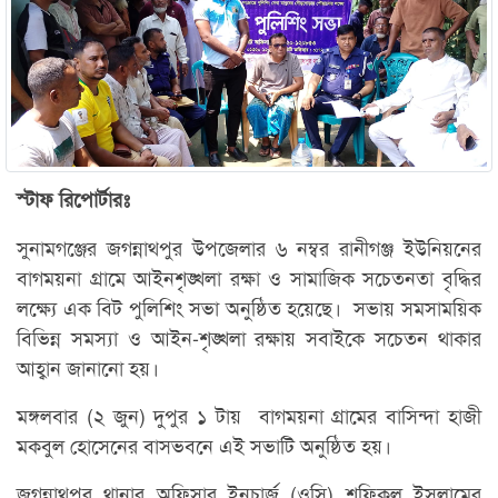
স্টাফ রিপোর্টারঃ
সুনামগঞ্জের জগন্নাথপুর উপজেলার ৬ নম্বর রানীগঞ্জ ইউনিয়নের
বাগময়না গ্রামে আইনশৃঙ্খলা রক্ষা ও সামাজিক সচেতনতা বৃদ্ধির
লক্ষ্যে এক বিট পুলিশিং সভা অনুষ্ঠিত হয়েছে।
সভায় সমসাময়িক
বিভিন্ন সমস্যা ও আইন-শৃঙ্খলা রক্ষায় সবাইকে সচেতন থাকার
আহ্বান জানানো হয়।
মঙ্গলবার (২ জুন) দুপুর ১ টায়
বাগময়না গ্রামের বাসিন্দা হাজী
মকবুল হোসেনের বাসভবনে এই সভাটি অনুষ্ঠিত হয়।
জগন্নাথপুর থানার অফিসার ইনচার্জ (ওসি) শফিকুল ইসলামের