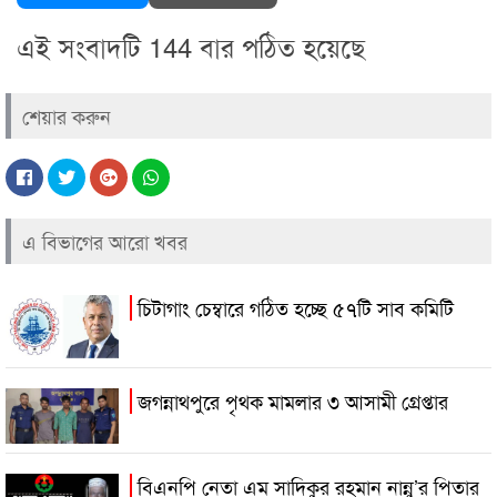
এই সংবাদটি 144 বার পঠিত হয়েছে
শেয়ার করুন
এ বিভাগের আরো খবর
চিটাগাং চেম্বারে গঠিত হচ্ছে ৫৭টি সাব কমিটি
জগন্নাথপুরে পৃথক মামলার ৩ আসামী গ্রেপ্তার
বিএনপি নেতা এম সাদিকুর রহমান নান্নু’র পিতার