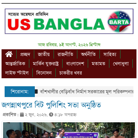
আজ রবিবার, ৯ই আগস্ট, ২০২৬ খ্রিস্টাব্দ
প্রচ্ছদ
জাতীয়
রাজনীতি
অর্থনীতি
সাহিত্য
আন্তর্জাতিক
মার্কিন যুক্তরাষ্ট্র
বাংলাদেশ
মতামত
খেলাধুলা
লাইফ স্টাইল
বিনোদন
চাকরীর খবর
শিরোনাম:
বাঁশখালীর বেড়িবাঁধ নির্মাণ সরকারের মূল পরিকল্পনার অংশ – প
জগন্নাথপুরে বিট পুলিশিং সভা অনুষ্ঠিত
প্রকাশিত :
২ জুন, ২০২৬,
৪:১৮ অপরাহ্ণ