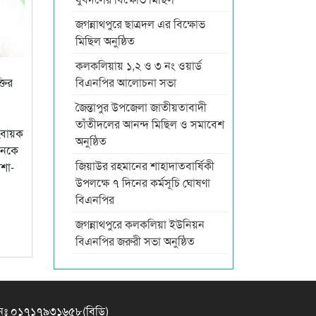
জগন্নাথপুরে ছাত্রদল এর বিক্ষোভ
মিছিল অনুষ্ঠিত
কলকলিয়ায় ১,২ ও ৩ নং ওয়ার্ড
বিএনপির আলোচনা সভা
তির
জৈন্তাপুর উপজেলা জাতীয়তাবাদী
তাঁতীদলের আনন্দ মিছিল ও সমাবেশ
হবায়ক
অনুষ্ঠিত
ানকে
জিয়াউর রহমানের শাহাদাতবার্ষিকী
াশা-
উপলক্ষে ৭ দিনের কর্মসূচি ঘোষণা
বিএনপির
জগন্নাথপুরে কলকলিয়া ইউনিয়ন
বিএনপির জরুরী সভা অনুষ্ঠিত
নঃ ০১৭১৭৯৩১৬৫৮(বিডি)