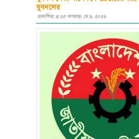
যুবদলের
প্রকাশিত: ৪:২৫ অপরাহ্ণ, মে ৯, ২০২৬