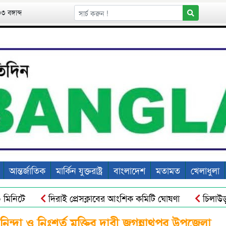
 বঙ্গাব্দ
আন্তর্জাতিক
মার্কিন যুক্তরাষ্ট্র
বাংলাদেশ
মতামত
খেলাধুলা
নিটে
দিরাই প্রেসক্লাবের আংশিক কমিটি ঘোষণা
চিলাউড়া-হল
নের পরিদর্শন
জগন্নাথপুরের ছাত্রলীগের ৩ নেতা কারাগারে
নিন্দা ও নিঃশর্ত মুক্তির দাবী জগন্নাথপুর উপজেলা