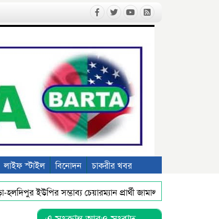
লাইফ স্টাইল
বিনোদন
চাকরীর খবর
দিপুর ইউপির সম্ভাব্য চেয়ারম্যান প্রার্থী জামাল উদ্দিন আহমেদ অব
জগন্নাথপুরে নৌকা ডুবিতে নিখোঁজ ৪ জনেরই মরদেহ উদ্ধার
এ স
এ সংক্রান্ত আরও সংবাদ