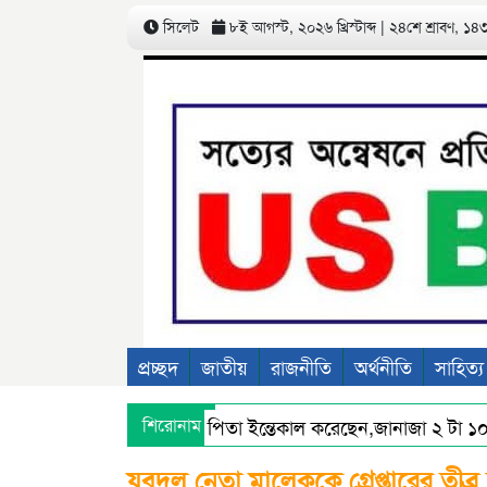
সিলেট
৮ই আগস্ট, ২০২৬ খ্রিস্টাব্দ | ২৪শে শ্রাবণ, ১৪৩৩
প্রচ্ছদ
জাতীয়
রাজনীতি
অর্থনীতি
সাহিত্য
ম সাদিকুর রহমান নান্নু’র পিতা ইন্তেকাল করেছেন,জানাজা ২ টা ১০ মি
শিরোনাম
লে অবৈধ বালু উত্তোলনের অভিযোগের সত্যতা মেলেনি, সরেজমিনে প্রশাস
যুবদল নেতা মালেককে গ্রেপ্তারের তীব্র 