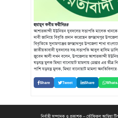
হুমায়ূন কবীর ফরীদি##
আশারকান্দী ইউনিয়ন যুবদলের সভাপতি মালেক খানকে ষড়যন্ত্
দাবী জানিয়ে বিবৃতি প্রদান করেছেন জগন্নাথপুর উপজ
বিবৃতিতে সুনামগঞ্জের জগন্নাথপুর উপজেলা শাখা বাংল
জাতীয়তাবাদী যুবদলের সহ-সভাপতি আবুল হাসিম ডালিম
জুবেদ আলী লখন বলেন, উপজেলার আশারকান্দী ইউনিয়ন
ষড়যন্ত্র মুলক মিথ্যা বানোয়াট মামলায় গ্রেপ্তার এর তীব্র 
পাশি যড়যন্ত্র মুলক, মিথ্যা বানোয়াট মামলা অনতিবিলম্বে 
Share
Tweet
Share
Whats
নির্বাহী সম্পাদক ও প্রকাশক – তৌফিকুল আম্বিয়া টিপ