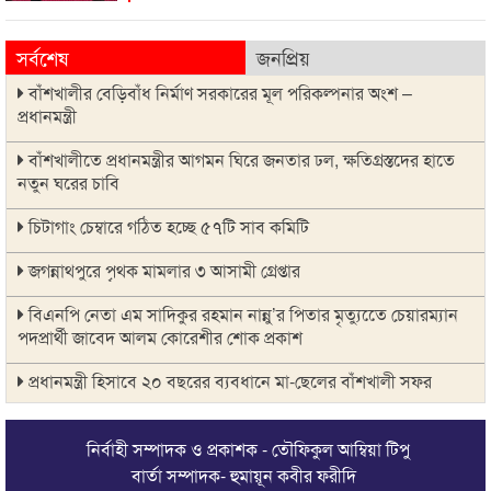
সর্বশেষ
জনপ্রিয়
বাঁশখালীর বেড়িবাঁধ নির্মাণ সরকারের মূল পরিকল্পনার অংশ –
প্রধানমন্ত্রী
বাঁশখালীতে প্রধানমন্ত্রীর আগমন ঘিরে জনতার ঢল, ক্ষতিগ্রস্তদের হাতে
নতুন ঘরের চাবি
চিটাগাং চেম্বারে গঠিত হচ্ছে ৫৭টি সাব কমিটি
জগন্নাথপুরে পৃথক মামলার ৩ আসামী গ্রেপ্তার
বিএনপি নেতা এম সাদিকুর রহমান নান্নু’র পিতার মৃত্যুতেে চেয়ারম্যান
পদপ্রার্থী জাবেদ আলম কোরেশীর শোক প্রকাশ
প্রধানমন্ত্রী হিসাবে ২০ বছরের ব্যবধানে মা-ছেলের বাঁশখালী সফর
জগন্নাথপুর উপজেলা দুর্নীতি প্রতিরোধ কমিটিকে জাবেদ আলম
কোরেশীর অভিনন্দন ও শুভেচ্ছা
নির্বাহী সম্পাদক ও প্রকাশক - তৌফিকুল আম্বিয়া টিপু
বার্তা সম্পাদক- হুমায়ূন কবীর ফরীদি