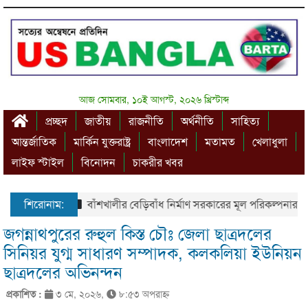
আজ সোমবার, ১০ই আগস্ট, ২০২৬ খ্রিস্টাব্দ
প্রচ্ছদ
জাতীয়
রাজনীতি
অর্থনীতি
সাহিত্য
আন্তর্জাতিক
মার্কিন যুক্তরাষ্ট্র
বাংলাদেশ
মতামত
খেলাধুলা
লাইফ স্টাইল
বিনোদন
চাকরীর খবর
শিরোনাম:
বাঁশখালীর বেড়িবাঁধ নির্মাণ সরকারের মূল পরিকল্পনার অংশ – প্
জগন্নাথপুরের রুহুল কিস্ত চৌঃ জেলা ছাত্রদলের
সিনিয়র যুগ্ম সাধারণ সম্পাদক, কলকলিয়া ইউনিয়ন
ছাত্রদলের অভিনন্দন
প্রকাশিত :
৩ মে, ২০২৬,
৮:৫৩ অপরাহ্ণ