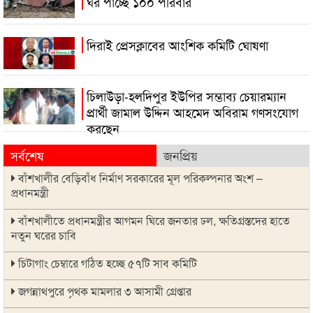
ঘর পাচ্ছে ১০০ পরিবার
দিরাই প্রেসক্লাবের আংশিক কমিটি ঘোষণা
চিলাউড়া-হলদিপুর ইউপির সম্ভাব্য চেয়ারম্যান
প্রার্থী জামাল উদ্দিন আহমেদ অবিরাম গণসংযোগ
করছেন
সর্বশেষ
জনপ্রিয়
বাঁশখালীর বেড়িবাঁধ নির্মাণ সরকারের মূল পরিকল্পনার অংশ –
প্রধানমন্ত্রী
বাঁশখালীতে প্রধানমন্ত্রীর আগমন ঘিরে জনতার ঢল, ক্ষতিগ্রস্তদের হাতে
নতুন ঘরের চাবি
চিটাগাং চেম্বারে গঠিত হচ্ছে ৫৭টি সাব কমিটি
জগন্নাথপুরে পৃথক মামলার ৩ আসামী গ্রেপ্তার