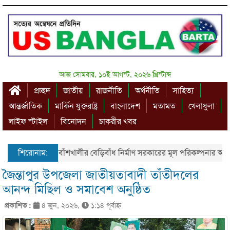
আজ সোমবার, ১০ই আগস্ট, ২০২৬ খ্রিস্টাব্দ
প্রচ্ছদ
জাতীয়
রাজনীতি
অর্থনীতি
সাহিত্য
আন্তর্জাতিক
মার্কিন যুক্তরাষ্ট্র
বাংলাদেশ
মতামত
খেলাধুলা
লাইফ স্টাইল
বিনোদন
চাকরীর খবর
শিরোনাম:
বাঁশখালীর বেড়িবাঁধ নির্মাণ সরকারের মূল পরিকল্পনার অংশ – প্রধ
জৈন্তাপুর উপজেলা জাতীয়তাবাদী তাঁতীদলের
আনন্দ মিছিল ও সমাবেশ অনুষ্ঠিত
প্রকাশিত :
৪ জুন, ২০২৬,
১:১৪ পূর্বাহ্ণ