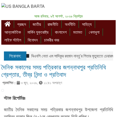
আজ রবিবার, ৯ই আগস্ট, ২০২৬ খ্রিস্টাব্দ
প্রচ্ছদ
জাতীয়
রাজনীতি
অর্থনীতি
সাহিত্য
আন্তর্জাতিক
মার্কিন যুক্তরাষ্ট্র
বাংলাদেশ
মতামত
খেলাধুলা
লাইফ স্টাইল
বিনোদন
চাকরীর খবর
শিরোনাম:
বিএনপি নেতা এম সাদিকুর রহমান নান্নু’র পিতার মৃত্যুতেে চেয়ারম্যান
দৈনিক সকালের সময় পত্রিকার জগন্নাথপুর প্রতিনিধি
গ্রেপ্তার, তীব্র নিন্দা ও প্রতিবাদ
প্রকাশিত :
৩ জুন, ২০২৬,
১১:৪১ অপরাহ্ণ
স্টাফ রিপোর্টারঃ
জাতীয় দৈনিক সকালের সময় পত্রিকার জগন্নাথপুর উপজেলা প্রতিনিধি
আমিনুর রহমান জিলু (৪০)কে গ্রেপ্তার করেছে ডিবি পুলিশ।