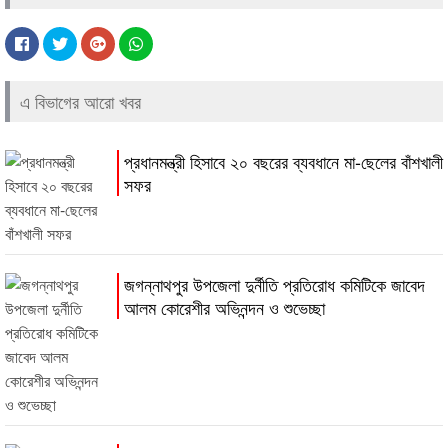
এ বিভাগের আরো খবর
প্রধানমন্ত্রী হিসাবে ২০ বছরের ব্যবধানে মা-ছেলের বাঁশখালী
সফর
জগন্নাথপুর উপজেলা দুর্নীতি প্রতিরোধ কমিটিকে জাবেদ
আলম কোরেশীর অভিনন্দন ও শুভেচ্ছা