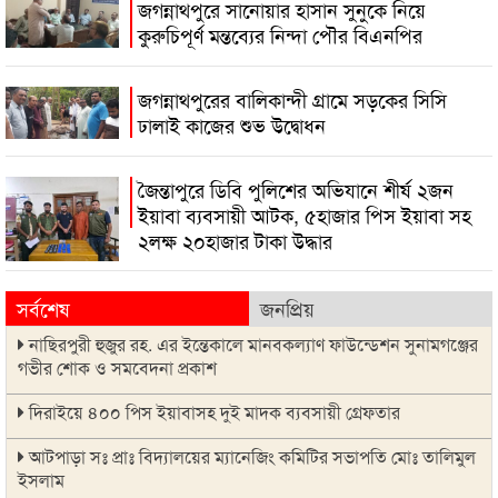
জগন্নাথপুরে সানোয়ার হাসান সুনুকে নিয়ে
কুরুচিপূর্ণ মন্তব্যের নিন্দা পৌর বিএনপির
জগন্নাথপুরের বালিকান্দী গ্রামে সড়কের সিসি
ঢালাই কাজের শুভ উদ্বোধন
জৈন্তাপুরে ডিবি পুলিশের অভিযানে শীর্ষ ২জন
ইয়াবা ব্যবসায়ী আটক, ৫হাজার পিস ইয়াবা সহ
২লক্ষ ২০হাজার টাকা উদ্ধার
সর্বশেষ
জনপ্রিয়
নাছিরপুরী হুজুর রহ. এর ইন্তেকালে মানবকল্যাণ ফাউন্ডেশন সুনামগঞ্জের
গভীর শোক ও সমবেদনা প্রকাশ
দিরাইয়ে ৪০০ পিস ইয়াবাসহ দুই মাদক ব্যবসায়ী গ্রেফতার
আটপাড়া সঃ প্রাঃ বিদ্যালয়ের ম্যানেজিং কমিটির সভাপতি মোঃ তালিমুল
ইসলাম