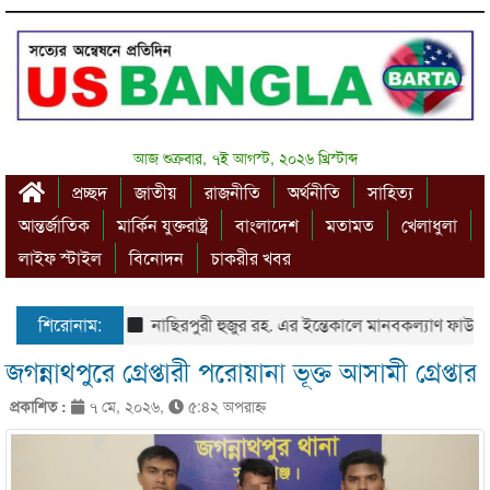
আজ শুক্রবার, ৭ই আগস্ট, ২০২৬ খ্রিস্টাব্দ
প্রচ্ছদ
জাতীয়
রাজনীতি
অর্থনীতি
সাহিত্য
আন্তর্জাতিক
মার্কিন যুক্তরাষ্ট্র
বাংলাদেশ
মতামত
খেলাধুলা
লাইফ স্টাইল
বিনোদন
চাকরীর খবর
শিরোনাম:
নাছিরপুরী হুজুর রহ. এর ইন্তেকালে মানবকল্যাণ ফাউন্ড
জগন্নাথপুরে গ্রেপ্তারী পরোয়ানা ভূক্ত আসামী গ্রেপ্তার
প্রকাশিত :
৭ মে, ২০২৬,
৫:৪২ অপরাহ্ণ