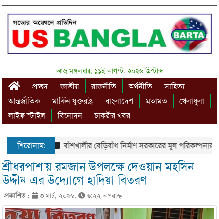
আজ মঙ্গলবার, ১১ই আগস্ট, ২০২৬ খ্রিস্টাব্দ
প্রচ্ছদ
জাতীয়
রাজনীতি
অর্থনীতি
সাহিত্য
আন্তর্জাতিক
মার্কিন যুক্তরাষ্ট্র
বাংলাদেশ
মতামত
খেলাধুলা
লাইফ স্টাইল
বিনোদন
চাকরীর খবর
শিরোনাম:
বাঁশখালীর বেড়িবাঁধ নির্মাণ সরকারের মূল পরিকল্পনার অংশ – প
শ্রীধরপাশায় রমজান উপলক্ষে দেওয়ান মহসিন
উদ্দীন এর উদ্যোগে হাদিয়া বিতরণ
প্রকাশিত :
৩ মার্চ, ২০২৬,
৬:২২ অপরাহ্ণ