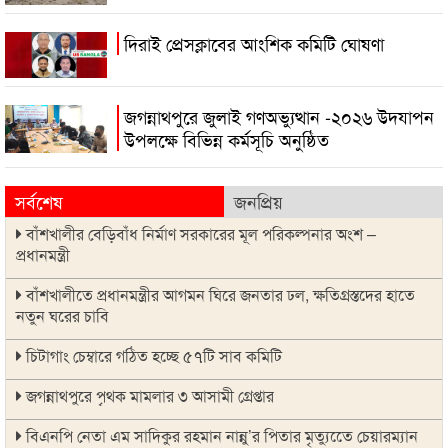
দিরাই প্রেসক্লাবের আংশিক কমিটি ঘোষণা
জগন্নাথপুরে জুলাই গণঅভ্যুত্থান -২০২৬ উদযাপন
উপলক্ষে বিভিন্ন কর্মসূচি অনুষ্ঠিত
সর্বশেষ
জনপ্রিয়
বাঁশখালীর বেড়িবাঁধ নির্মাণ সরকারের মূল পরিকল্পনার অংশ –
প্রধানমন্ত্রী
বাঁশখালীতে প্রধানমন্ত্রীর আগমন ঘিরে জনতার ঢল, ক্ষতিগ্রস্তদের হাতে
নতুন ঘরের চাবি
চিটাগাং চেম্বারে গঠিত হচ্ছে ৫৭টি সাব কমিটি
জগন্নাথপুরে পৃথক মামলার ৩ আসামী গ্রেপ্তার
বিএনপি নেতা এম সাদিকুর রহমান নান্নু’র পিতার মৃত্যুতেে চেয়ারম্যান