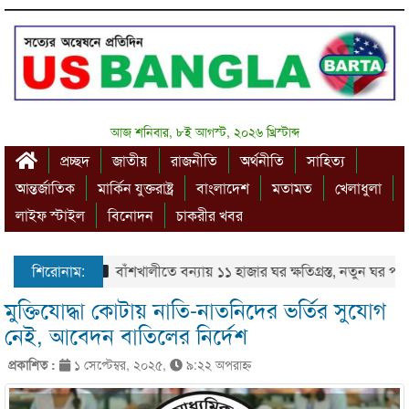
আজ শনিবার, ৮ই আগস্ট, ২০২৬ খ্রিস্টাব্দ
প্রচ্ছদ
জাতীয়
রাজনীতি
অর্থনীতি
সাহিত্য
আন্তর্জাতিক
মার্কিন যুক্তরাষ্ট্র
বাংলাদেশ
মতামত
খেলাধুলা
লাইফ স্টাইল
বিনোদন
চাকরীর খবর
শিরোনাম:
বাঁশখালীতে বন্যায় ১১ হাজার ঘর ক্ষতিগ্রস্ত, নতুন ঘর পাচ্ছে
মুক্তিযোদ্ধা কোটায় নাতি-নাতনিদের ভর্তির সুযোগ
নেই, আবেদন বাতিলের নির্দেশ
প্রকাশিত :
১ সেপ্টেম্বর, ২০২৫,
৯:২২ অপরাহ্ণ