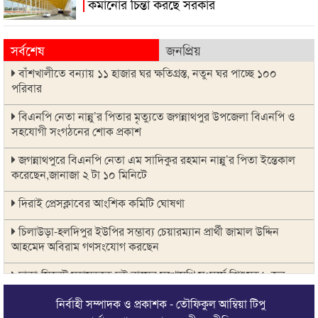
কমানোর চিন্তা করছে সরকার
সর্বশেষ
জনপ্রিয়
বাঁশখালীতে বন্যায় ১১ হাজার ঘর ক্ষতিগ্রস্ত, নতুন ঘর পাচ্ছে ১০০
পরিবার
বিএনপি নেতা নান্নু’র পিতার মৃত্যুতে জগন্নাথপুর উপজেলা বিএনপি ও
সহযোগী সংগঠনের শোক প্রকাশ
জগন্নাথপুরে বিএনপি নেতা এম সাদিকুর রহমান নান্নু’র পিতা ইন্তেকাল
করেছেন,জানাজা ২ টা ১০ মিনিটে
দিরাই প্রেসক্লাবের আংশিক কমিটি ঘোষণা
চিলাউড়া-হলদিপুর ইউপির সম্ভাব্য চেয়ারম্যান প্রার্থী জামাল উদ্দিন
আহমেদ অবিরাম গণসংযোগ করছেন
ঢাকা-সিলেট মহাসড়কে দুই বাসের মুখোমুখি সংঘর্ষে শিশুসহ ৯ জন
নিহত
নির্বাহী সম্পাদক ও প্রকাশক - তৌফিকুল আম্বিয়া টিপু
নাছিরপুরী হুজুর রহ. এর ইন্তেকালে মানবকল্যাণ ফাউন্ডেশন সুনামগঞ্জের